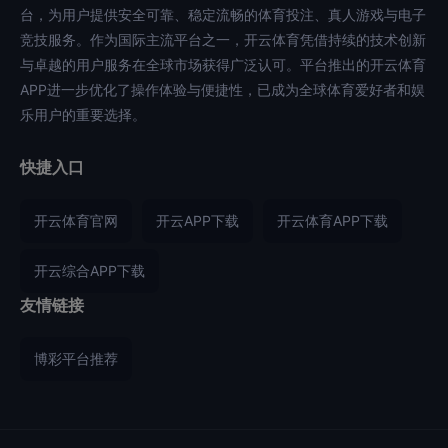
台，为用户提供安全可靠、稳定流畅的体育投注、真人游戏与电子
竞技服务。作为国际主流平台之一，开云体育凭借持续的技术创新
与卓越的用户服务在全球市场获得广泛认可。平台推出的开云体育
APP进一步优化了操作体验与便捷性，已成为全球体育爱好者和娱
乐用户的重要选择。
快捷入口
开云体育官网
开云APP下载
开云体育APP下载
开云综合APP下载
友情链接
博彩平台推荐