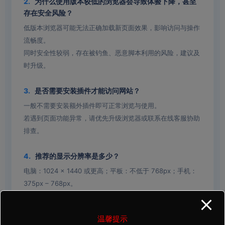
2.
为什么使用版本较低的浏览器会导致体验下降，甚至
存在安全风险？
低版本浏览器可能无法正确加载新页面效果，影响访问与操作
流畅度。
同时安全性较弱，存在被钓鱼、恶意脚本利用的风险，建议及
时升级。
3.
是否需要安装插件才能访问网站？
一般不需要安装额外插件即可正常浏览与使用。
若遇到页面功能异常，请优先升级浏览器或联系在线客服协助
排查。
4.
推荐的显示分辨率是多少？
电脑：1024 × 1440 或更高；平板：不低于 768px；手机：
375px – 768px。
建议保持系统缩放与浏览器缩放为 100%，以获得最佳排版效
果。
温馨提示