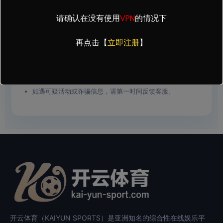
5.
我该如何保护自己不被钓鱼？
请确认在没有使用
VPN
的情况下
不要回复索要账号、密码或验证码的邮件或消息。
再点击【
立即注册
】
仅通过 OD 官方入口访问网站，谨慎点击陌生链接。
发现异常请立即修改密码并联系客服核查。
确认浏览器地址栏为 HTTPS，并检查安全锁标识。
如遇可疑活动或诈骗信息，请第一时间反馈客服。
开云体育（KAIYUN SPORTS）是亚洲知名的综合性在线娱乐平