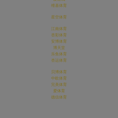
维基体育
星空体育
江南体育
杏彩体育
安博体育
博天堂
乐鱼体育
杏运体育
贝博体育
中欧体育
完美体育
爱体育
德信体育