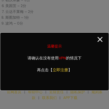
勒沃库森 – 3分
美因茨 – 2分
云达不莱梅 – 2分
斯图加特 – 1分
波鸿 – 0分
德甲联赛第二轮的比赛给球迷们带来了无尽的惊喜与悬念。
开云体育官网作为德甲联赛的线上投注合作商，将持续为您
提供最新的赛事报道和最精准的赔率分析。无论是莱比锡的
温馨提示
逆转登顶，还是多特蒙德的闷平，亦或是斯图加特与美因茨
请确认在没有使用
VPN
的情况下
的激烈对决，每一场比赛都充满了看点和悬念。
锁定
开云体育
，我们将为您带来更多的赛事预测和投注建
议。
再点击【
立即注册
】
官网首页
|
帮助中心
|
竞猜责任
|
隐私保护
|
规则条
款
|
联系我们
|
APP下载