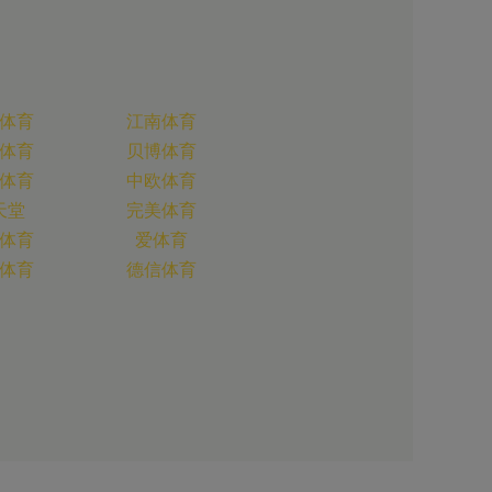
体育
江南体育
体育
贝博体育
体育
中欧体育
天堂
完美体育
体育
爱体育
体育
德信体育