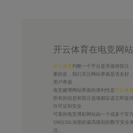
Skip
to
content
开云体育在电竞网
开云体育
判断一个平台是否值得投注
要的是，我们关注网站界面是否友好
用户界面
电竞赌博网站界面的便利性是
开云体
所有的信息和投注选项都应该立即提
许可证和安全
可靠的电竞博彩网站由一个或多个官方
128位SSL加密的最高级别的数字安
注。