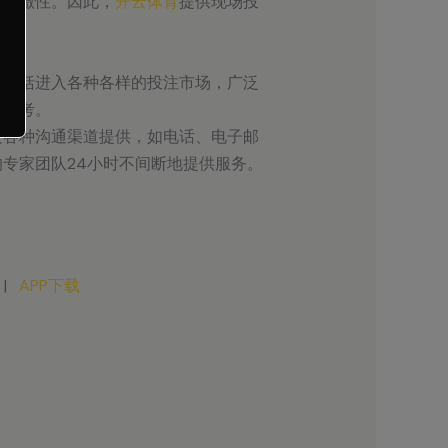
的刺激性。因此，
开云体育
提供现场投
这包括进入各种各样的投注市场，广泛
以参考。
过各种沟通渠道提供，如电话、电子邮
专家团队24小时不间断地提供服务。
|
APP下载