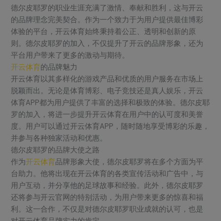
德尔皮耶罗的职业生涯充满了激情、奉献和胜利，这与开云
的品牌理念完美契合。作为一个致力于为用户提供最佳博彩
体验的平台，开云体育始终秉持着公正、透明和创新的原
则。德尔皮耶罗的加入，不仅提升了开云的品牌形象，还为
平台用户带来了更多的激动与期待。
开云体育
的品牌魅力
开云体育以其多样化的游戏产品和优质的用户服务在市场上
脱颖而出。无论是体育博彩、电子竞技还是真人娱乐，开云
体育APP都为用户提供了丰富的选择和极致的体验。德尔皮耶
罗的加入，将进一步提升开云体育在用户中的认可度和美誉
度。用户可以通过开云体育APP，随时随地享受博彩的乐趣，
并参与各种独家活动和优惠。
德尔皮耶罗的品牌大使之路
作为
开云体育
品牌形象大使，德尔皮耶罗将在多个方面为平
台助力。他将出现在开云体育的各类宣传活动和广告中，与
用户互动，并分享他的足球故事和经验。此外，德尔皮耶罗
还将参与开云官网的特别活动，为用户带来更多的惊喜和福
利。这一合作，不仅是对德尔皮耶罗职业成就的认可，也是