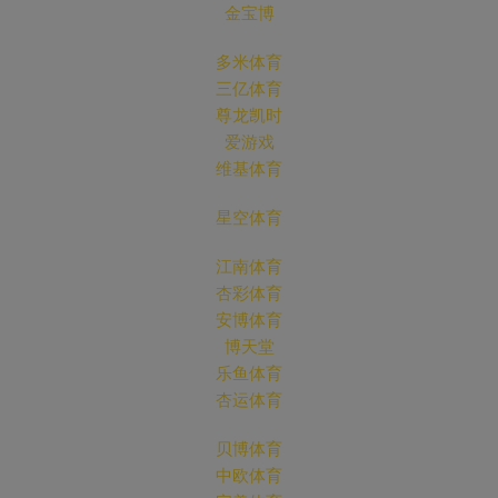
金宝博
多米体育
三亿体育
尊龙凯时
爱游戏
维基体育
星空体育
江南体育
杏彩体育
安博体育
博天堂
乐鱼体育
杏运体育
贝博体育
中欧体育