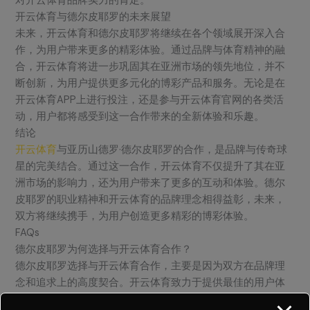
对开云体育品牌实力的肯定。
开云体育与德尔皮耶罗的未来展望
未来，开云体育和德尔皮耶罗将继续在各个领域展开深入合
作，为用户带来更多的精彩体验。通过品牌与体育精神的融
合，开云体育将进一步巩固其在亚洲市场的领先地位，并不
断创新，为用户提供更多元化的博彩产品和服务。无论是在
开云体育APP上进行投注，还是参与开云体育官网的各类活
动，用户都将感受到这一合作带来的全新体验和乐趣。
结论
开云体育
与亚历山德罗·德尔皮耶罗的合作，是品牌与传奇球
星的完美结合。通过这一合作，开云体育不仅提升了其在亚
洲市场的影响力，还为用户带来了更多的互动和体验。德尔
皮耶罗的职业精神和开云体育的品牌理念相得益彰，未来，
双方将继续携手，为用户创造更多精彩的博彩体验。
FAQs
德尔皮耶罗为何选择与开云体育合作？
德尔皮耶罗选择与开云体育合作，主要是因为双方在品牌理
念和追求上的高度契合。开云体育致力于提供最佳的用户体
验，这与德尔皮耶罗在足球生涯中的追求不谋而合。