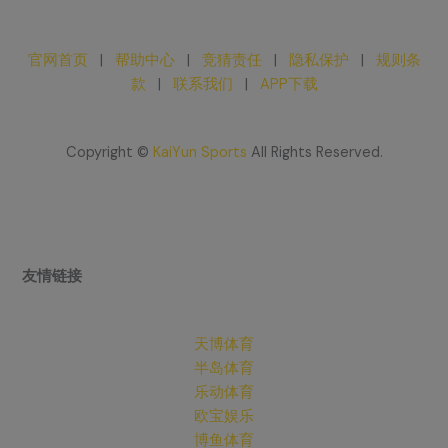
官网首页
|
帮助中心
|
竞猜责任
|
隐私保护
|
规则条
款
|
联系我们
|
APP下载
Copyright ©
KaiYun Sports
All Rights Reserved.
友情链接
天博体育
半岛体育
乐动体育
欧宝娱乐
博鱼体育